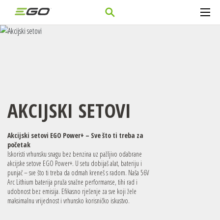
AKCIJSKI SETOVI
Akcijski setovi EGO Power+ – Sve što ti treba za
početak
Iskoristi vrhunsku snagu bez benzina uz pažljivo odabrane
akcijske setove EGO Power+. U setu dobijaš alat, bateriju i
punjač – sve što ti treba da odmah kreneš s radom. Naša 56V
Arc Lithium baterija pruža snažne performanse, tihi rad i
udobnost bez emisija. Efikasno rješenje za sve koji žele
maksimalnu vrijednost i vrhunsko korisničko iskustvo.