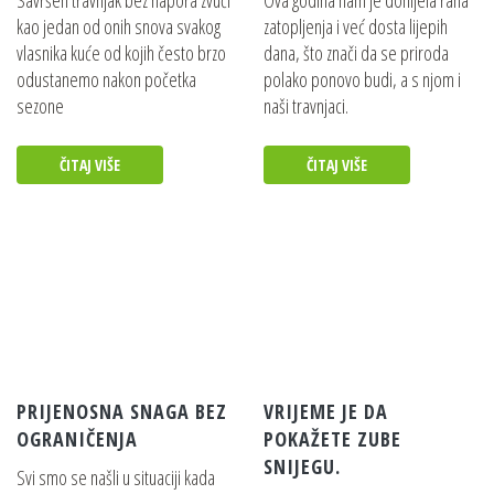
Savršen travnjak bez napora zvuči
Ova godina nam je donijela rana
kao jedan od onih snova svakog
zatopljenja i već dosta lijepih
vlasnika kuće od kojih često brzo
dana, što znači da se priroda
EGO POWER+ PRO NOSAČ ZA
odustanemo nakon početka
polako ponovo budi, a s njom i
BATERIJE KIT (KOMPLET)
sezone
naši travnjaci.
Pojedinosti
ČITAJ VIŠE
ČITAJ VIŠE
EGO POWER+ 700W BRZI PUNJAČ+
Pojedinosti
EGO POWER+ 320W STANDARDNI
PUNJAČ+
Pojedinosti
PRIJENOSNA SNAGA BEZ
VRIJEME JE DA
OGRANIČENJA
POKAŽETE ZUBE
VIŠENAMJENSKE SINTETIČKE RADNE
SNIJEGU.
RUKAVICE (XL)
Svi smo se našli u situaciji kada