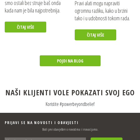
smo ostali bez struje baš onda
Pravi alati mogu napraviti
Pojedinosti
kada nam je bila najpotrebnija.
ogromnu razliku, kako u brzini
tako i u udobnosti tokom rada.
PROZIRNE ZAŠTITNE NAOČALE
ČITAJ VIŠE
Pojedinosti
ČITAJ VIŠE
POJDI NA BLOG
NAŠI KLIJENTI VOLE POKAZATI SVOJ EGO
Koristite #powerbeyondbelief
PRIJAVI SE NA NOVOSTI I OBAVJESTI
Bodi prvi obavješten o novostima i inovacijama.