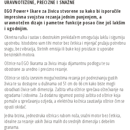
URAVNOTEŽENE,
PRECIZNE I
SNAŽNE
EGO Power+ škare za živicu stvorene su kako bi
isporučile
impresivna svojstva rezanja jednim
punjenjem, a
uravnotežen dizajn i pametne
funkcije posao čine još lakšim
i ugodnijim.
Okretna ručka i sustav s dvostrukim prekidačem omogućuju lakšu i sigurniju
upotrebu. Istodobno vam tihi motor bez četkica i mjenjač pružaju potrebnu
snagu, bez vibracija, štetnih emisija ili buke koji proizlaze iz uporabe
benzinskih motora.
Oštrice na EGO škarama za živicu imaju dijamantnu podlogu te su
obostrane za uredno i precizno rezanje.
Oštrice se ističu izvrsnim mogućnostima rezanja pri podrezivanju gustih
živica te su dostupne u dužinama od 51 cm do 66 cm kako biste mogli
obrađivati živice svih dimenzija. Zaštita vrha oštrice sprečava oštećivanje na
ogradama I zidovima. Za dodatnu sigurnost postoji zaštita od oštrice koja
pomaže u sprečavanju ozljeda, a električna kočnica zaustavlja oštrice čim se
opusti okidač.
Jedna brzina, jednostruka oštrica s rubom noža, snažni motor bez četkica,
idealne za rezanje uskih živica malih do srednjih dimenzija s debelim
granama.