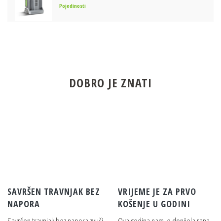
Pojedinosti
EGO POWER+ NOSAČ ZA PRENOSNE
BATERIJE + ADAPTER KIT (KOMPLET)
Pojedinosti
DOBRO JE ZNATI
EGO POWER+ 4.0AH BATERIJA
Pojedinosti
EGO POWER+ 10.0AH BATERIJA
Pojedinosti
SAVRŠEN TRAVNJAK BEZ
VRIJEME JE ZA PRVO
EGO POWER+ 12.0AH BATERIJA
NAPORA
KOŠENJE U GODINI
Pojedinosti