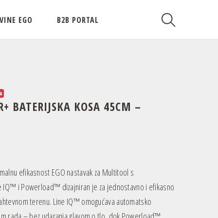
VINE EGO
B2B PORTAL
a
+ BATERIJSKA KOSA 45CM –
malnu efikasnost EGO nastavak za Multitool s
e IQ™ i Powerload™ dizajniran je za jednostavno i efikasno
 zahtevnom terenu. Line IQ™ omogućava automatsko
okom rada – bez udaranja glavom o tlo, dok Powerload™