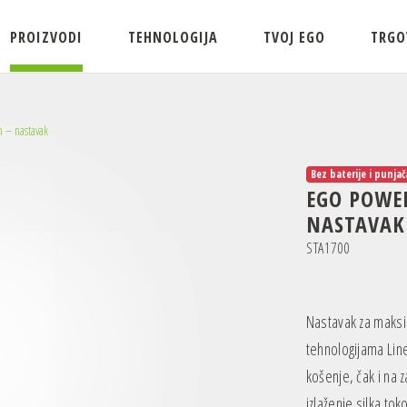
PROIZVODI
TEHNOLOGIJA
TVOJ EGO
TRGO
 – nastavak
Bez baterije i punjač
EGO POWER
NASTAVAK
STA1700
Nastavak za maksi
tehnologijama Lin
košenje, čak i na
izlaženje silka t