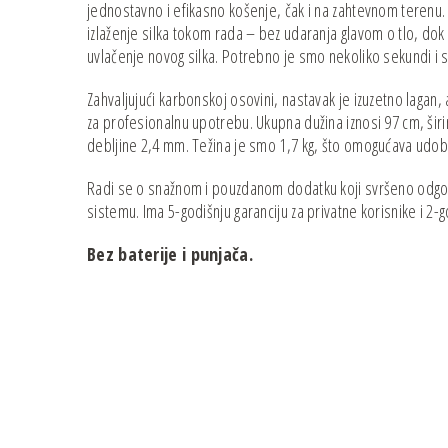
jednostavno i efikasno košenje, čak i na zahtevnom teren
izlaženje silka tokom rada – bez udaranja glavom o tlo, do
uvlačenje novog silka. Potrebno je smo nekoliko sekundi i 
Zahvaljujući karbonskoj osovini, nastavak je izuzetno lagan, a
za profesionalnu upotrebu. Ukupna dužina iznosi 97 cm, širin
debljine 2,4 mm. Težina je smo 1,7 kg, što omogućava udo
Radi se o snažnom i pouzdanom dodatku koji svršeno odg
sistemu. Ima 5-godišnju garanciju za privatne korisnike i 2-
Bez baterije i punjača.