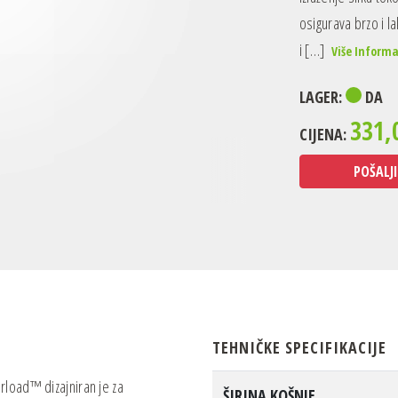
osigurava brzo i l
i […]
Više Informa
LAGER:
DA
331,
CIJENA:
POŠALJI
TEHNIČKE SPECIFIKACIJE
rload™ dizajniran je za
ŠIRINA KOŠNJE