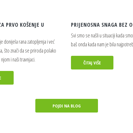
ZA PRVO KOŠENJE U
PRIJENOSNA SNAGA BEZ 
Svi smo se našli u situaciji kada smo
e donijela rana zatopljenja i već
baš onda kada nam je bila najpotreb
na, što znači da se priroda polako
njom i naši travnjaci.
ČITAJ VIŠE
E
POJDI NA BLOG