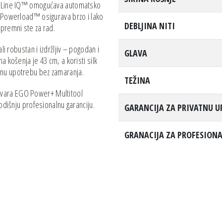
u. Line IQ™ omogućava automatsko
k Powerload™ osigurava brzo i lako
DEBLJINA NITI
spremni ste za rad.
li robustan i izdržljiv – pogodan i
GLAVA
a košenja je 43 cm, a koristi silk
bnu upotrebu bez zamaranja.
TEŽINA
ovara EGO Power+ Multitool
godišnju profesionalnu garanciju.
GARANCIJA ZA PRIVATNU 
GRANACIJA ZA PROFESION