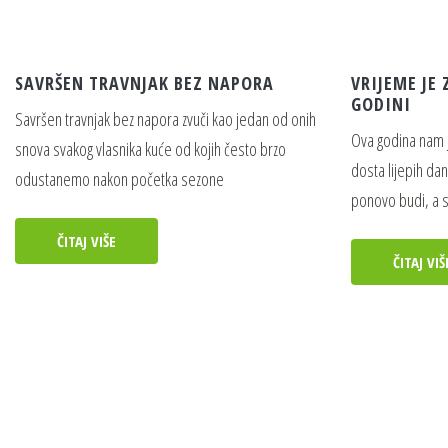
SAVRŠEN TRAVNJAK BEZ NAPORA
VRIJEME JE 
GODINI
Savršen travnjak bez napora zvuči kao jedan od onih
Ova godina nam j
snova svakog vlasnika kuće od kojih često brzo
dosta lijepih da
odustanemo nakon početka sezone
ponovo budi, a s 
ČITAJ VIŠE
ČITAJ VIŠ