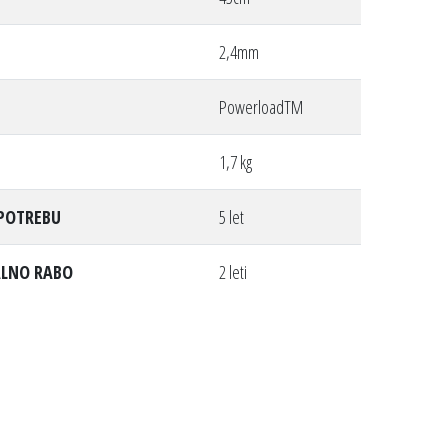
2,4mm
PowerloadTM
1,7 kg
UPOTREBU
5 let
ALNO RABO
2 leti