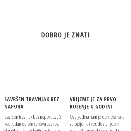
DOBRO JE ZNATI
SAVRŠEN TRAVNJAK BEZ
VRIJEME JE ZA PRVO
NAPORA
KOŠENJE U GODINI
Savršen travnjak bez napora zvuči
Ova godina nam je donijela rana
kao jedan od onih snova svakog
zatopljenja i već dosta lijepih
vlasnika kuće od kojih često brzo
dana, što znači da se priroda