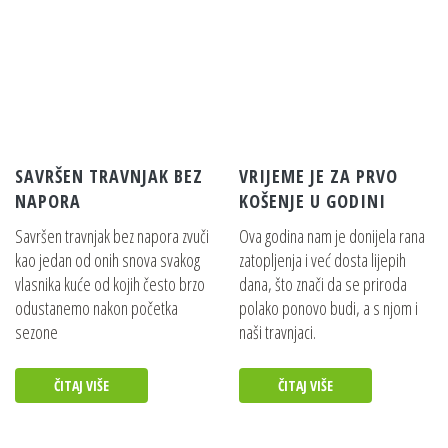
SAVRŠEN TRAVNJAK BEZ
VRIJEME JE ZA PRVO
NAPORA
KOŠENJE U GODINI
Savršen travnjak bez napora zvuči
Ova godina nam je donijela rana
kao jedan od onih snova svakog
zatopljenja i već dosta lijepih
vlasnika kuće od kojih često brzo
dana, što znači da se priroda
odustanemo nakon početka
polako ponovo budi, a s njom i
sezone
naši travnjaci.
ČITAJ VIŠE
ČITAJ VIŠE