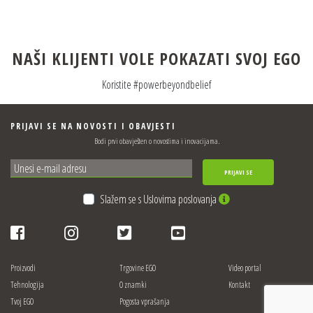
NAŠI KLIJENTI VOLE POKAZATI SVOJ EGO
Koristite #powerbeyondbelief
PRIJAVI SE NA NOVOSTI I OBAVJESTI
Bodi prvi obavješten o novostima i inovacijama.
PRIJAVI SE
Slažem se s Uslovima poslovanja
Proizvodi
Trgovine EGO
Video portal
Tehnologija
O znamki
Kontakt
Tvoj EGO
Pogosta vprašanja