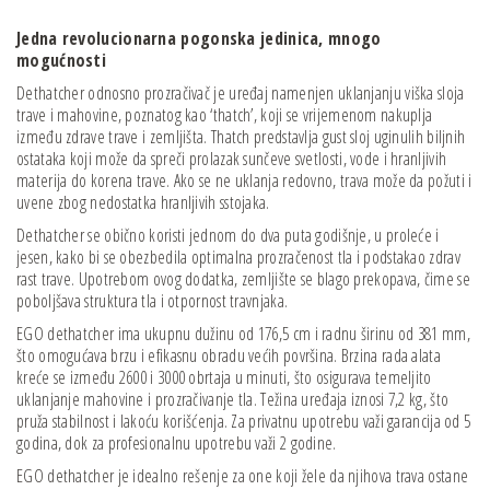
Jedna
revolucionarna pogonska jedinica, mnogo
mogućnosti
Dethatcher odnosno prozračivač je uređaj namenjen uklanjanju viška sloja
trave i mahovine, poznatog kao ‘thatch’, koji se vrijemenom nakuplja
između zdrave trave i zemljišta. Thatch predstavlja gust sloj uginulih biljnih
ostataka koji može da spreči prolazak sunčeve svetlosti, vode i hranljivih
materija do korena trave. Ako se ne uklanja redovno, trava može da požuti i
uvene zbog nedostatka hranljivih sstojaka.
Dethatcher se obično koristi jednom do dva puta godišnje, u proleće i
jesen, kako bi se obezbedila optimalna prozračenost tla i podstakao zdrav
rast trave. Upotrebom ovog dodatka, zemljište se blago prekopava, čime se
poboljšava struktura tla i otpornost travnjaka.
EGO dethatcher ima ukupnu dužinu od 176,5 cm i radnu širinu od 381 mm,
što omogućava brzu i efikasnu obradu većih površina. Brzina rada alata
kreće se između 2600 i 3000 obrtaja u minuti, što osigurava temeljito
uklanjanje mahovine i prozračivanje tla. Težina uređaja iznosi 7,2 kg, što
pruža stabilnost i lakoću korišćenja. Za privatnu upotrebu važi garancija od 5
godina, dok za profesionalnu upotrebu važi 2 godine.
EGO dethatcher je idealno rešenje za one koji žele da njihova trava ostane