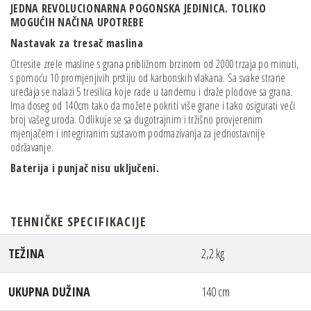
JEDNA REVOLUCIONARNA POGONSKA JEDINICA.
TOLIKO
MOGUĆIH NAČINA UPOTREBE
Nastavak za tresač maslina
Otresite zrele masline s grana približnom brzinom od 2000 trzaja po minuti,
s pomoću 10 promjenjivih prstiju od karbonskih vlakana. Sa svake strane
uređaja se nalazi 5 tresilica koje rade u tandemu i draže plodove sa grana.
Ima doseg od 140cm tako da možete pokriti više grane i tako osigurati veči
broj vašeg uroda. Odlikuje se sa dugotrajnim i tržišno provjerenim
mjenjačem i integriranim sustavom podmazivanja za jednostavnije
održavanje.
Baterija i punjač nisu uključeni.
TEHNIČKE SPECIFIKACIJE
TEŽINA
2,2 kg
UKUPNA DUŽINA
140 cm