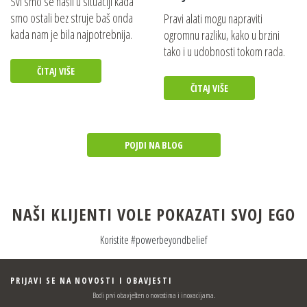
Svi smo se našli u situaciji kada
smo ostali bez struje baš onda
Pravi alati mogu napraviti
kada nam je bila najpotrebnija.
ogromnu razliku, kako u brzini
tako i u udobnosti tokom rada.
ČITAJ VIŠE
ČITAJ VIŠE
POJDI NA BLOG
NAŠI KLIJENTI VOLE POKAZATI SVOJ EGO
Koristite #powerbeyondbelief
PRIJAVI SE NA NOVOSTI I OBAVJESTI
Bodi prvi obavješten o novostima i inovacijama.