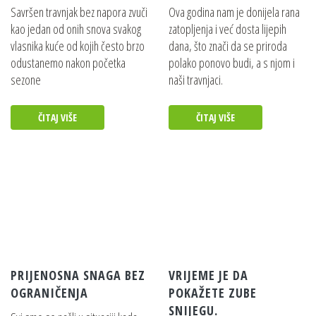
Savršen travnjak bez napora zvuči
Ova godina nam je donijela rana
kao jedan od onih snova svakog
zatopljenja i već dosta lijepih
vlasnika kuće od kojih često brzo
dana, što znači da se priroda
odustanemo nakon početka
polako ponovo budi, a s njom i
sezone
naši travnjaci.
ČITAJ VIŠE
ČITAJ VIŠE
PRIJENOSNA SNAGA BEZ
VRIJEME JE DA
OGRANIČENJA
POKAŽETE ZUBE
SNIJEGU.