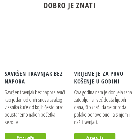
DOBRO JE ZNATI
SAVRŠEN TRAVNJAK BEZ
VRIJEME JE ZA PRVO
NAPORA
KOŠENJE U GODINI
Savršen travnjak bez napora zvuči
Ova godina nam je donijela rana
kao jedan od onih snova svakog
zatopljenja i već dosta lijepih
vlasnika kuće od kojih često brzo
dana, što znači da se priroda
odustanemo nakon početka
polako ponovo budi, a s njom i
sezone
naši travnjaci.
ČITAJ VIŠE
ČITAJ VIŠE