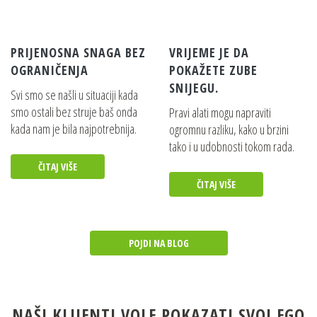
PRIJENOSNA SNAGA BEZ
VRIJEME JE DA
OGRANIČENJA
POKAŽETE ZUBE
SNIJEGU.
Svi smo se našli u situaciji kada
smo ostali bez struje baš onda
Pravi alati mogu napraviti
kada nam je bila najpotrebnija.
ogromnu razliku, kako u brzini
tako i u udobnosti tokom rada.
ČITAJ VIŠE
ČITAJ VIŠE
POJDI NA BLOG
NAŠI KLIJENTI VOLE POKAZATI SVOJ EGO