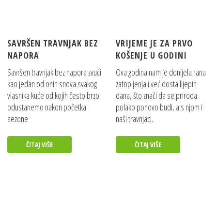
SAVRŠEN TRAVNJAK BEZ
VRIJEME JE ZA PRVO
NAPORA
KOŠENJE U GODINI
Savršen travnjak bez napora zvuči
Ova godina nam je donijela rana
kao jedan od onih snova svakog
zatopljenja i već dosta lijepih
vlasnika kuće od kojih često brzo
dana, što znači da se priroda
odustanemo nakon početka
polako ponovo budi, a s njom i
sezone
naši travnjaci.
ČITAJ VIŠE
ČITAJ VIŠE