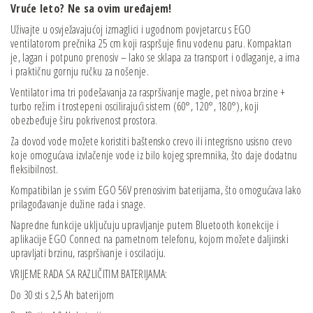
Vruće
leto? Ne sa ovim uređajem!
Uživajte u osvježavajućoj izmaglici i ugodnom povjetarcu s EGO
ventilatorom prečnika 25 cm koji raspršuje finu vodenu paru. Kompaktan
je, lagan i potpuno prenosiv – lako se sklapa za transport i odlaganje, a ima
i praktičnu gornju ručku za nošenje.
Ventilator ima tri podešavanja za raspršivanje magle, pet nivoa brzine +
turbo režim i trostepeni oscilirajući sistem (60°, 120°, 180°), koji
obezbeđuje širu pokrivenost prostora.
Za dovod vode možete koristiti baštensko crevo ili integrisno usisno crevo
koje omogućava izvlačenje vode iz bilo kojeg spremnika, što daje dodatnu
fleksibilnost.
Kompatibilan je s svim EGO 56V prenosivim baterijama, što omogućava lako
prilagođavanje dužine rada i snage.
Napredne funkcije uključuju upravljanje putem Bluetooth konekcije i
aplikacije EGO Connect na pametnom telefonu, kojom možete daljinski
upravljati brzinu, raspršivanje i oscilaciju.
VRIJEME RADA SA RAZLIČITIM BATERIJAMA:
Do 30 sti s 2,5 Ah baterijom