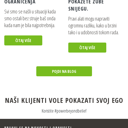
OGRANIČENJA
POKAŽETE ZUBE
VIŠENAMJENSKE SINTETIČKE RADNE
SNIJEGU.
RUKAVICE (XL)
Svi smo se našli u situaciji kada
smo ostali bez struje baš onda
Pravi alati mogu napraviti
Pojedinosti
kada nam je bila najpotrebnija.
ogromnu razliku, kako u brzini
tako i u udobnosti tokom rada.
PROZIRNE ZAŠTITNE NAOČALE
ČITAJ VIŠE
Pojedinosti
ČITAJ VIŠE
POJDI NA BLOG
NAŠI KLIJENTI VOLE POKAZATI SVOJ EGO
Koristite #powerbeyondbelief
PRIJAVI SE NA NOVOSTI I OBAVJESTI