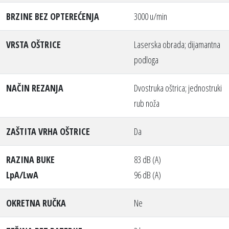
BRZINE BEZ OPTEREĆENJA
3000 u/min
VRSTA OŠTRICE
Laserska obrada; dijamantna
podloga
NAČIN REZANJA
Dvostruka oštrica; jednostruki
rub noža
ZAŠTITA VRHA OŠTRICE
Da
RAZINA BUKE
83 dB (A)
LpA/LwA
96 dB (A)
OKRETNA RUČKA
Ne