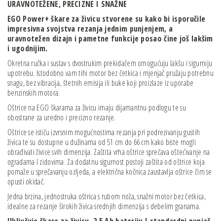
URAVNOTEŽENE,
PRECIZNE I
SNAŽNE
EGO Power+ škare za živicu stvorene su kako bi
isporučile
impresivna svojstva rezanja jednim
punjenjem, a
uravnotežen dizajn i pametne
funkcije posao čine još lakšim
i ugodnijim.
Okretna ručka i sustav s dvostrukim prekidačem omogućuju lakšu i sigurniju
upotrebu. Istodobno vam tihi motor bez četkica i mjenjač pružaju potrebnu
snagu, bez vibracija, štetnih emisija ili buke koji proizlaze iz uporabe
benzinskih motora.
Oštrice na EGO škarama za živicu imaju dijamantnu podlogu te su
obostrane za uredno i precizno rezanje.
Oštrice se ističu izvrsnim mogućnostima rezanja pri podrezivanju gustih
živica te su dostupne u dužinama od 51 cm do 66 cm kako biste mogli
obrađivati živice svih dimenzija. Zaštita vrha oštrice sprečava oštećivanje na
ogradama I zidovima. Za dodatnu sigurnost postoji zaštita od oštrice koja
pomaže u sprečavanju ozljeda, a električna kočnica zaustavlja oštrice čim se
opusti okidač.
Jedna brzina, jednostruka oštrica s rubom noža, snažni motor bez četkica,
idealne za rezanje širokih živica srednjih dimenzija s debelim granama.
Uključuje škare za živicu, 2,5 Ah bateriju I standardni punjač
.