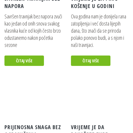
EGO POWER+ 12.0AH BATERIJA
NAPORA
KOŠENJE U GODINI
Pojedinosti
Savršen travnjak bez napora zvuči
Ova godina nam je donijela rana
kao jedan od onih snova svakog
zatopljenja i već dosta lijepih
vlasnika kuće od kojih često brzo
dana, što znači da se priroda
EGO POWER+ PRO NOSAČ ZA
odustanemo nakon početka
polako ponovo budi, a s njom i
BATERIJE KIT (KOMPLET)
sezone
naši travnjaci.
Pojedinosti
ČITAJ VIŠE
ČITAJ VIŠE
EGO POWER+ 700W BRZI PUNJAČ+
Pojedinosti
EGO POWER+ 320W STANDARDNI
PUNJAČ+
Pojedinosti
PRIJENOSNA SNAGA BEZ
VRIJEME JE DA