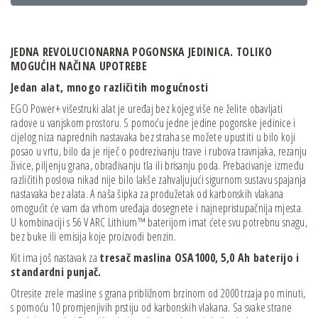
JEDNA REVOLUCIONARNA POGONSKA JEDINICA.
TOLIKO
MOGUĆIH NAČINA UPOTREBE
Jedan alat, mnogo različitih mogućnosti
EGO Power+ višestruki alat je uređaj bez kojeg više ne želite obavljati
radove u vanjskom prostoru. S pomoću jedne jedine pogonske jedinice i
cijelog niza naprednih nastavaka bez straha se možete upustiti u bilo koji
posao u vrtu, bilo da je riječ o podrezivanju trave i rubova travnjaka, rezanju
živice, piljenju grana, obrađivanju tla ili brisanju poda. Prebacivanje između
različitih poslova nikad nije bilo lakše zahvaljujući sigurnom sustavu spajanja
nastavaka bez alata. A naša šipka za produžetak od karbonskih vlakana
omogućit će vam da vrhom uređaja dosegnete i najnepristupačnija mjesta.
U kombinaciji s 56 V ARC Lithium™ baterijom imat ćete svu potrebnu snagu,
bez buke ili emisija koje proizvodi benzin.
Kit ima još nastavak za
tresač maslina OSA1000, 5,0 Ah baterijo i
standardni punjač.
Otresite zrele masline s grana približnom brzinom od 2000 trzaja po minuti,
s pomoću 10 promjenjivih prstiju od karbonskih vlakana. Sa svake strane