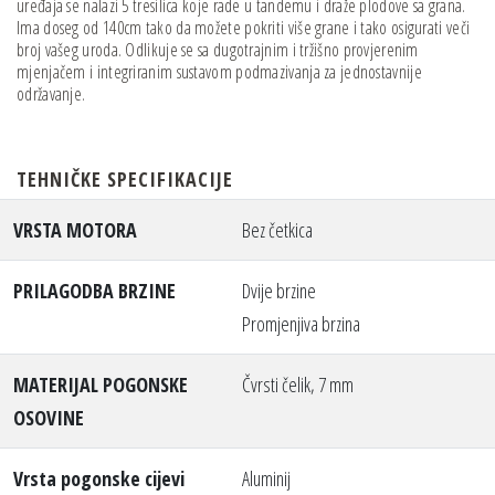
uređaja se nalazi 5 tresilica koje rade u tandemu i draže plodove sa grana.
Ima doseg od 140cm tako da možete pokriti više grane i tako osigurati veči
broj vašeg uroda. Odlikuje se sa dugotrajnim i tržišno provjerenim
mjenjačem i integriranim sustavom podmazivanja za jednostavnije
održavanje.
TEHNIČKE SPECIFIKACIJE
VRSTA MOTORA
Bez četkica
PRILAGODBA BRZINE
Dvije brzine
Promjenjiva brzina
MATERIJAL POGONSKE
Čvrsti čelik, 7 mm
OSOVINE
Vrsta pogonske cijevi
Aluminij