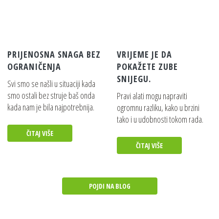
EGO POWER+ 320W STANDARDNI
PUNJAČ+
Pojedinosti
PRIJENOSNA SNAGA BEZ
VRIJEME JE DA
OGRANIČENJA
POKAŽETE ZUBE
NARAMENICA ZA JEDNO RAME S
SNIJEGU.
JEDNOM KUKOM – ZA VIŠESTRUKI
Svi smo se našli u situaciji kada
ALAT, LB5300E, LB5750E I SVE
smo ostali bez struje baš onda
Pravi alati mogu napraviti
TRIMERE OSIM BCX3800
kada nam je bila najpotrebnija.
ogromnu razliku, kako u brzini
tako i u udobnosti tokom rada.
Pojedinosti
ČITAJ VIŠE
NARAMENICE ZA OBA RAMENA SA
ČITAJ VIŠE
ZAŠTITNOM POSTAVOM ZA
VIŠESTRUKI ALAT I SVE TRIMERE
OSIM BCX3800
POJDI NA BLOG
Pojedinosti