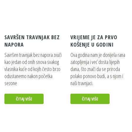
EGO POWER+ 10.0AH BATERIJA
Pojedinosti
SAVRŠEN TRAVNJAK BEZ
VRIJEME JE ZA PRVO
EGO POWER+ 12.0AH BATERIJA
NAPORA
KOŠENJE U GODINI
Pojedinosti
Savršen travnjak bez napora zvuči
Ova godina nam je donijela rana
kao jedan od onih snova svakog
zatopljenja i već dosta lijepih
vlasnika kuće od kojih često brzo
dana, što znači da se priroda
EGO POWER+ PRO NOSAČ ZA
odustanemo nakon početka
polako ponovo budi, a s njom i
BATERIJE KIT (KOMPLET)
sezone
naši travnjaci.
Pojedinosti
ČITAJ VIŠE
ČITAJ VIŠE
EGO POWER+ 700W BRZI PUNJAČ+
Pojedinosti