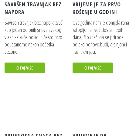
SAVRŠEN TRAVNJAK BEZ
VRIJEME JE ZA PRVO
NAPORA
KOŠENJE U GODINI
Savršen travnjak bez napora zvuči
Ova godina nam je donijela rana
kao jedan od onih snova svakog
zatopljenja i već dosta lijepih
vlasnika kuće od kojih često brzo
dana, što znači da se priroda
odustanemo nakon početka
polako ponovo budi, a s njom i
sezone
naši travnjaci.
ČITAJ VIŠE
ČITAJ VIŠE
PRIJENOSNA SNAGA BEZ
VRIJEME JE DA