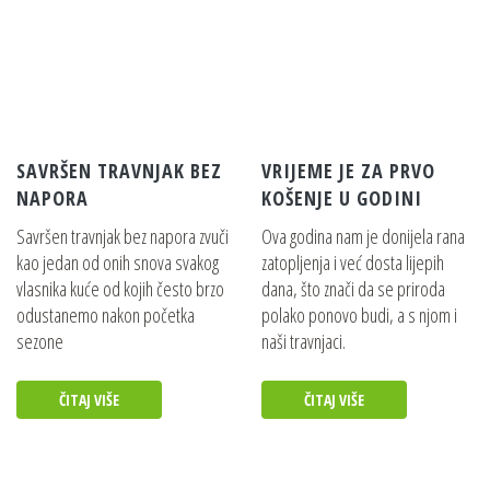
SAVRŠEN TRAVNJAK BEZ
VRIJEME JE ZA PRVO
NAPORA
KOŠENJE U GODINI
Savršen travnjak bez napora zvuči
Ova godina nam je donijela rana
kao jedan od onih snova svakog
zatopljenja i već dosta lijepih
vlasnika kuće od kojih često brzo
dana, što znači da se priroda
odustanemo nakon početka
polako ponovo budi, a s njom i
sezone
naši travnjaci.
ČITAJ VIŠE
ČITAJ VIŠE