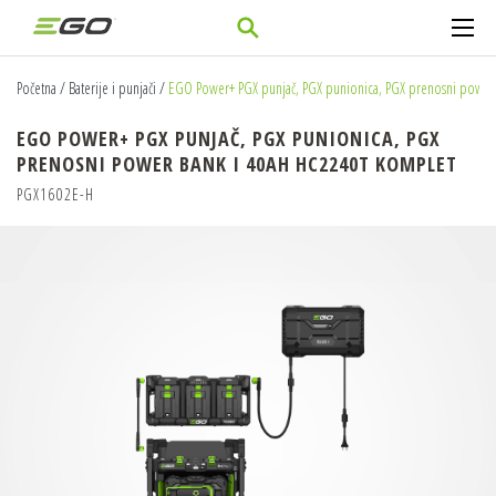
Početna
/
Baterije i punjači
/
EGO Power+ PGX punjač, PGX punionica, PGX prenosni power
EGO POWER+ PGX PUNJAČ, PGX PUNIONICA, PGX
PRENOSNI POWER BANK I 40AH HC2240T KOMPLET
PGX1602E-H