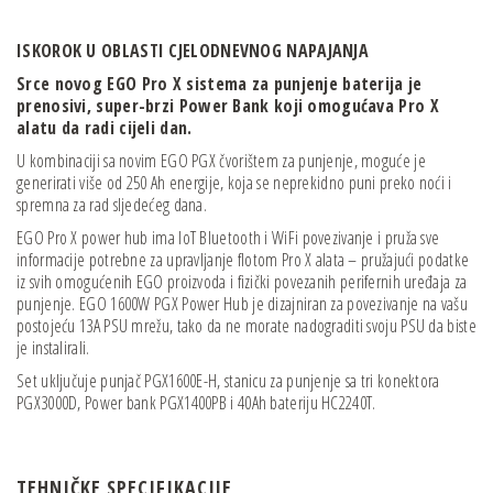
ISKOROK U OBLASTI
CJELODNEVNOG NAPAJANJA
Srce novog EGO Pro X sistema za punjenje baterija je
prenosivi, super-brzi Power Bank koji omogućava Pro X
alatu da radi cijeli dan.
U kombinaciji sa novim EGO PGX čvorištem za punjenje, moguće je
generirati više od 250 Ah energije, koja se neprekidno puni preko noći i
spremna za rad sljedećeg dana.
EGO Pro X power hub ima IoT Bluetooth i WiFi povezivanje i pruža sve
informacije potrebne za upravljanje flotom Pro X alata – pružajući podatke
iz svih omogućenih EGO proizvoda i fizički povezanih perifernih uređaja za
punjenje. EGO 1600W PGX Power Hub je dizajniran za povezivanje na vašu
postojeću 13A PSU mrežu, tako da ne morate nadograditi svoju PSU da biste
je instalirali.
Set uključuje punjač PGX1600E-H, stanicu za punjenje sa tri konektora
PGX3000D, Power bank PGX1400PB i 40Ah bateriju HC2240T.
TEHNIČKE SPECIFIKACIJE