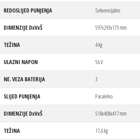
REDOSLIJED PUNJENJA
Sekvencijalno
DIMENZIJE DxVxŠ
597x293x173 mm
TEŽINA
4 kg
ULAZNI NAPON
56 V
NE. VEZA BATERIJA
3
SLIJED PUNJENJA
Paralelno
DIMENZIJE DxVxŠ
518x408x417 mm
TEŽINA
17,6 kg