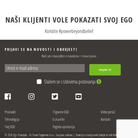
NAŠI KLIJENTI VOLE POKAZATI SVOJ EGO
Koristite #powerbeyondbelief
PRIJAVI SE NA NOVOSTI I OBAVJESTI
Bodi prvi obavješten o novostima i inovacijama.
PRIJAVI SE
Slažem se s Uslovima poslovanja
Proizvodi
Trgovine EGO
Video portal
Tehnologija
O znamki
Kontakt
Tvoj EGO
Pogosta vprašanja
© 2026 Ego Powerplus - AS Power Equipment d.o.o.. Sva prava zadržana. | Stranica je u izradi pa neke funkcije ne rade ili informacije mogu