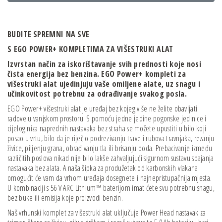
BUDITE SPREMNI NA SVE
S EGO POWER+ KOMPLETIMA ZA VIŠESTRUKI ALAT
Izvrstan način za iskorištavanje svih prednosti koje nosi
čista energija bez benzina. EGO Power+ kompleti za
višestruki alat ujedinjuju vaše omiljene alate, uz snagu i
učinkovitost potrebnu za odrađivanje svakog posla.
EGO Power+ višestruki alat je uređaj bez kojeg više ne želite obavljati
radove u vanjskom prostoru. S pomoću jedne jedine pogonske jedinice i
cijelog niza naprednih nastavaka bez straha se možete upustiti u bilo koji
posao u vrtu, bilo da je riječ o podrezivanju trave i rubova travnjaka, rezanju
živice, piljenju grana, obrađivanju tla ili brisanju poda. Prebacivanje između
različitih poslova nikad nije bilo lakše zahvaljujući sigurnom sustavu spajanja
nastavaka bez alata. A naša šipka za produžetak od karbonskih vlakana
omogućit će vam da vrhom uređaja dosegnete i najnepristupačnija mjesta.
U kombinaciji s 56 V ARC Lithium™ baterijom imat ćete svu potrebnu snagu,
bez buke ili emisija koje proizvodi benzin.
Naš vrhunski komplet za višestruki alat uključuje Power Head nastavak za