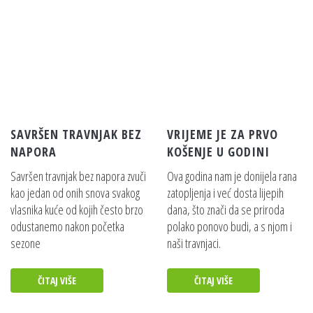
NASTAVAK
Pojedinosti
EGO POWER+ KULTIVATOR ZEMLJE
24CM - NASTAVAK
Pojedinosti
SAVRŠEN TRAVNJAK BEZ
VRIJEME JE ZA PRVO
EGO POWER+ 4.0AH BATERIJA
NAPORA
KOŠENJE U GODINI
Pojedinosti
Savršen travnjak bez napora zvuči
Ova godina nam je donijela rana
kao jedan od onih snova svakog
zatopljenja i već dosta lijepih
vlasnika kuće od kojih često brzo
dana, što znači da se priroda
EGO POWER+ 10.0AH BATERIJA
odustanemo nakon početka
polako ponovo budi, a s njom i
sezone
naši travnjaci.
Pojedinosti
ČITAJ VIŠE
ČITAJ VIŠE
EGO POWER+ 12.0AH BATERIJA