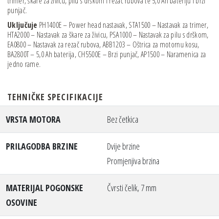
trimer, škare za živicu, pilu s drškom i rezač rubova te 5,0 Ah bateriju i brzi
punjač.
Uključuje
PH1400E – Power head nastavak, STA1500 – Nastavak za trimer,
HTA2000 – Nastavak za škare za živicu, PSA1000 – Nastavak za pilu s drškom,
EA0800 – Nastavak za rezač rubova, ABB1203 – Oštrica za motornu kosu,
BA2800T – 5,0 Ah baterija, CH5500E – Brzi punjač, AP1500 – Naramenica za
jedno rame.
TEHNIČKE SPECIFIKACIJE
VRSTA MOTORA
Bez četkica
PRILAGODBA BRZINE
Dvije brzine
Promjenjiva brzina
MATERIJAL POGONSKE
Čvrsti čelik, 7 mm
OSOVINE