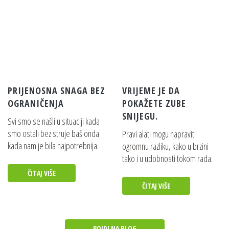
Pojedinosti
EGO POWER+ PRO NOSAČ ZA
BATERIJE KIT (KOMPLET)
Pojedinosti
PRIJENOSNA SNAGA BEZ
VRIJEME JE DA
OGRANIČENJA
POKAŽETE ZUBE
EGO POWER+ 700W BRZI PUNJAČ+
SNIJEGU.
Svi smo se našli u situaciji kada
Pojedinosti
smo ostali bez struje baš onda
Pravi alati mogu napraviti
kada nam je bila najpotrebnija.
ogromnu razliku, kako u brzini
tako i u udobnosti tokom rada.
EGO POWER+ 320W STANDARDNI
PUNJAČ+
ČITAJ VIŠE
ČITAJ VIŠE
Pojedinosti
NARAMENICA ZA JEDNO RAME S
JEDNOM KUKOM – ZA VIŠESTRUKI
POJDI NA BLOG