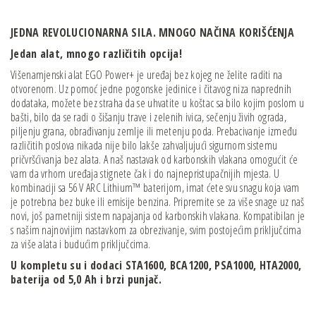
JEDNA REVOLUCIONARNA SILA.
MNOGO NAČINA KORIŠĆENJA
Jedan alat, mnogo različitih opcija!
Višenamjenski alat EGO Power+ je uređaj bez kojeg ne želite raditi na
otvorenom. Uz pomoć jedne pogonske jedinice i čitavog niza naprednih
dodataka, možete bez straha da se uhvatite u koštac sa bilo kojim poslom u
bašti, bilo da se radi o šišanju trave i zelenih ivica, sečenju živih ograda,
piljenju grana, obrađivanju zemlje ili metenju poda. Prebacivanje između
različitih poslova nikada nije bilo lakše zahvaljujući sigurnom sistemu
pričvršćivanja bez alata. A naš nastavak od karbonskih vlakana omogućit će
vam da vrhom uređaja stignete čak i do najnepristupačnijih mjesta. U
kombinaciji sa 56 V ARC Lithium™ baterijom, imat ćete svu snagu koja vam
je potrebna bez buke ili emisije benzina. Pripremite se za više snage uz naš
novi, još pametniji sistem napajanja od karbonskih vlakana. Kompatibilan je
s našim najnovijim nastavkom za obrezivanje, svim postojećim priključcima
za više alata i budućim priključcima.
U kompletu su i dodaci STA1600, BCA1200, PSA1000, HTA2000,
baterija od 5,0 Ah i brzi punjač.