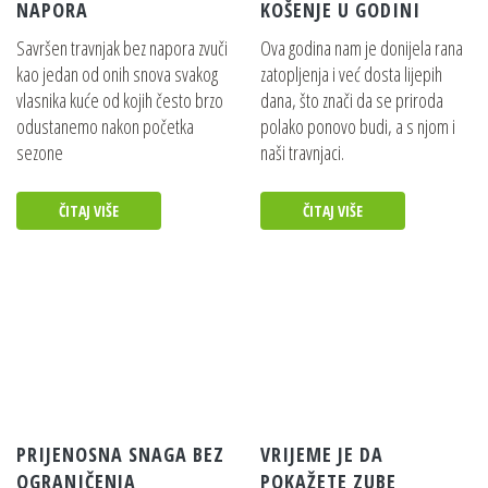
NAPORA
KOŠENJE U GODINI
Savršen travnjak bez napora zvuči
Ova godina nam je donijela rana
kao jedan od onih snova svakog
zatopljenja i već dosta lijepih
vlasnika kuće od kojih često brzo
dana, što znači da se priroda
odustanemo nakon početka
polako ponovo budi, a s njom i
sezone
naši travnjaci.
ČITAJ VIŠE
ČITAJ VIŠE
PRIJENOSNA SNAGA BEZ
VRIJEME JE DA
OGRANIČENJA
POKAŽETE ZUBE